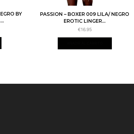
NEGRO BY
PASSION – BOXER 009 LILA/ NEGRO
..
EROTIC LINGER...
€
16.95
AÑADIR AL CARRITO