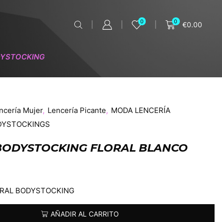
0
0
€
0.00
YSTOCKING
ncería Mujer
,
Lencería Picante
,
MODA LENCERÍA
DYSTOCKINGS
9 BODYSTOCKING FLORAL BLANCO
LORAL BODYSTOCKING
AÑADIR AL CARRITO