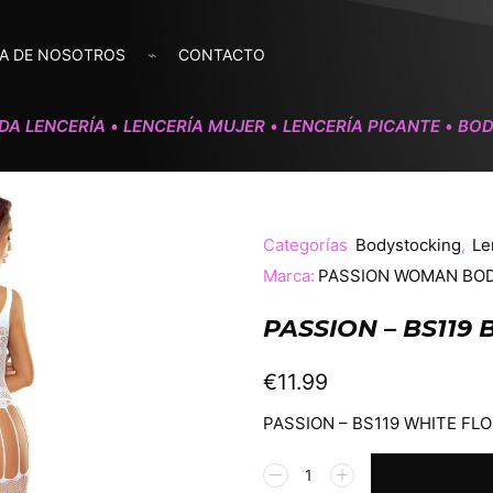
A DE NOSOTROS
CONTACTO
DA LENCERÍA
LENCERÍA MUJER
LENCERÍA PICANTE
BOD
•
•
•
Categorías
Bodystocking
,
Le
Marca:
PASSION WOMAN BO
PASSION – BS11
€
11.99
PASSION – BS119 WHITE F
Alternative: