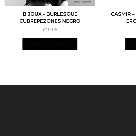
BIJOUX – BURLESQUE
CASMIR –
CUBREPEZONES NEGRO
ERO
€
19.95
AÑADIR AL CARRITO