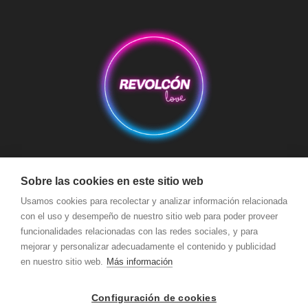
Aviso Legal
Condiciones de Compra
Condiciones de Envío
Sobre las cookies en este sitio web
Política de devoluciones y reembolsos
Política de Cookies
Usamos cookies para recolectar y analizar información relacionada
con el uso y desempeño de nuestro sitio web para poder proveer
Política de Privacidad
Términos y Condiciones de Uso
funcionalidades relacionadas con las redes sociales, y para
Seguridad y Protección a Compradores y Pago Seguro
mejorar y personalizar adecuadamente el contenido y publicidad
en nuestro sitio web.
Más información
Configuración de cookies