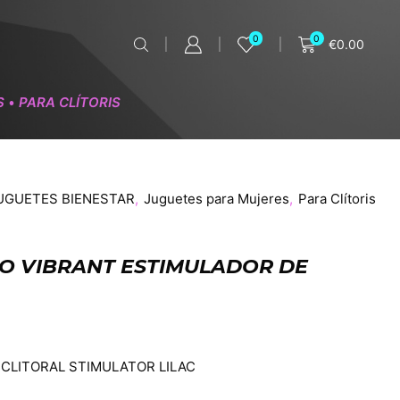
0
0
€
0.00
S
PARA CLÍTORIS
•
UGUETES BIENESTAR
,
Juguetes para Mujeres
,
Para Clítoris
O VIBRANT ESTIMULADOR DE
 CLITORAL STIMULATOR LILAC