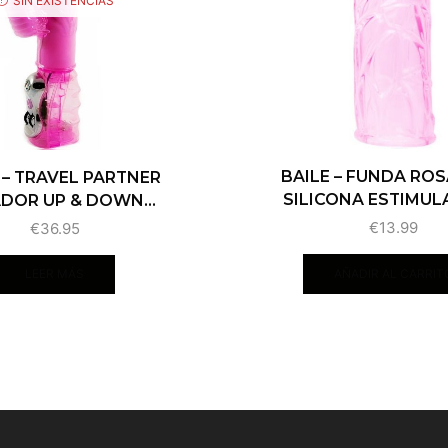
SIN EXISTENCIAS
BAILE – FUNDA ROS
 – TRAVEL PARTNER
SILICONA ESTIMULA
DOR UP & DOWN...
€
13.99
€
36.95
AÑADIR AL CARRIT
LEER MÁS