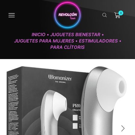
0
INICIO
JUGUETES BIENESTAR
•
•
JUGUETES PARA MUJERES
ESTIMULADORES
•
•
PARA CLÍTORIS