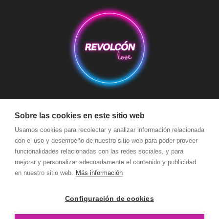
Aviso Legal
Condiciones de Compra
Condiciones de Envío
Sobre las cookies en este sitio web
Política de devoluciones y reembolsos
Usamos cookies para recolectar y analizar información relacionada
Política de Cookies
con el uso y desempeño de nuestro sitio web para poder proveer
Política de Privacidad
Términos y Condiciones de Uso
funcionalidades relacionadas con las redes sociales, y para
Seguridad y Protección a Compradores y Pago Seguro
mejorar y personalizar adecuadamente el contenido y publicidad
en nuestro sitio web.
Más información
Configuración de cookies