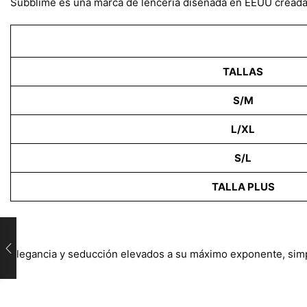
Subblime es una marca de lencería diseñada en EEUU creada p
TALLAS
S/M
L/XL
S/L
TALLA PLUS
Elegancia y seducción elevados a su máximo exponente, si