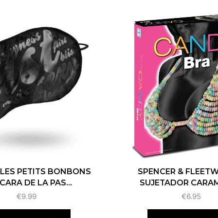
– LES PETITS BONBONS
SPENCER & FLEET
ARA DE LA PAS...
SUJETADOR CARAM
€
9.99
€
6.95