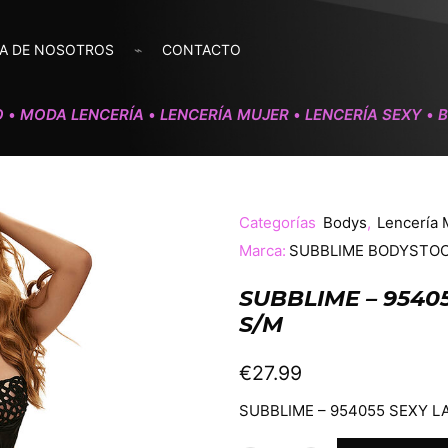
A DE NOSOTROS
CONTACTO
O
MODA LENCERÍA
LENCERÍA MUJER
LENCERÍA SEXY
•
•
•
•
Categorías
Bodys
,
Lencería 
Marca:
SUBBLIME BODYSTO
SUBBLIME – 9540
S/M
€
27.99
SUBBLIME – 954055 SEXY L