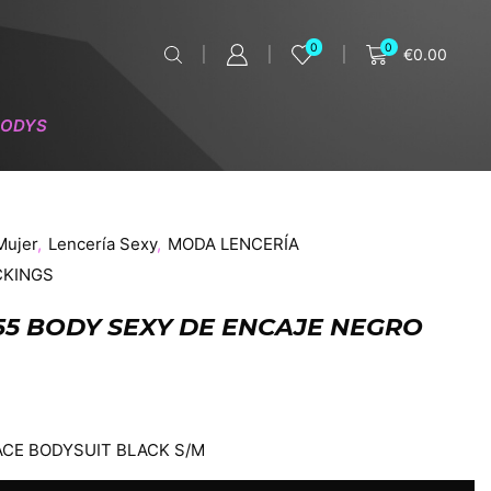
0
0
€
0.00
BODYS
Mujer
,
Lencería Sexy
,
MODA LENCERÍA
CKINGS
55 BODY SEXY DE ENCAJE NEGRO
ACE BODYSUIT BLACK S/M