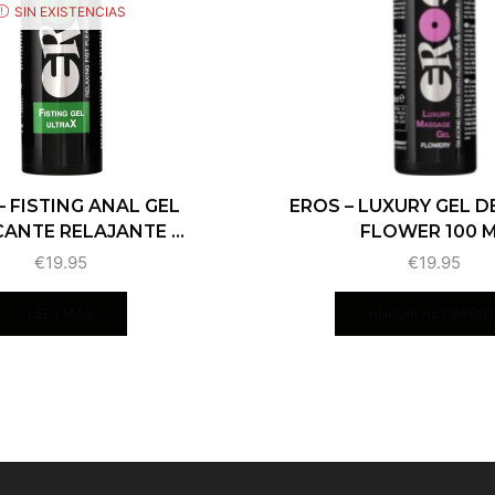
SIN EXISTENCIAS
– FISTING ANAL GEL
EROS – LUXURY GEL D
ANTE RELAJANTE ...
FLOWER 100 
€
19.95
€
19.95
LEER MÁS
AÑADIR AL CARRIT