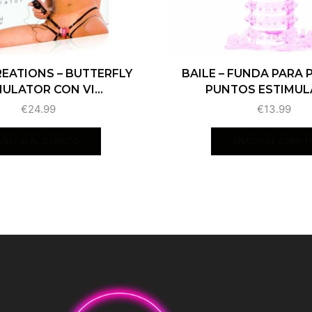
EATIONS – BUTTERFLY
BAILE – FUNDA PARA 
ULATOR CON VI...
PUNTOS ESTIMULA
€
24.99
€
13.99
AÑADIR AL CARRITO
AÑADIR AL CARRIT