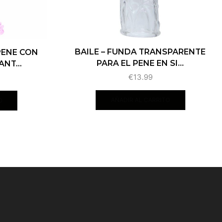
BAILE – FUNDA TRANSPARENTE
PENE CON
PARA EL PENE EN SI...
NT...
€
13.99
AÑADIR AL CARRITO
O