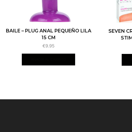
BAILE – PLUG ANAL PEQUEÑO LILA
SEVEN CR
15 CM
STIM
€
9.95
AÑADIR AL CARRITO