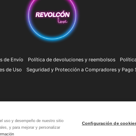
s de Envío
Política de devoluciones y reembolsos
Polític
es de Uso
Seguridad y Protección a Compradores y Pago
Copyright © Revolcón Love
el uso y desempeño de nuestro sitio
Configuración de cookie
les, y para mejorar y personalizar
ormación