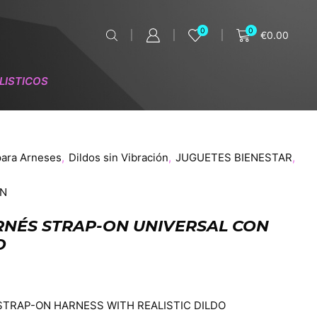
0
0
€
0.00
LISTICOS
para Arneses
,
Dildos sin Vibración
,
JUGUETES BIENESTAR
,
ON
ARNÉS STRAP-ON UNIVERSAL CON
O
STRAP-ON HARNESS WITH REALISTIC DILDO