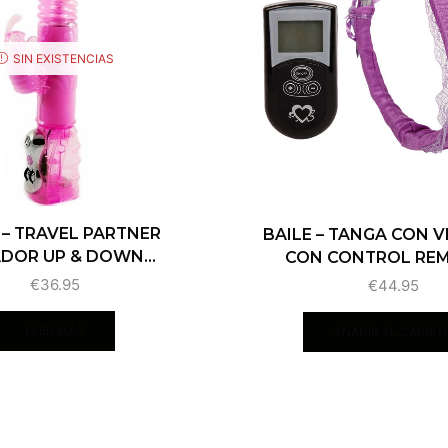
SIN EXISTENCIAS
 – TRAVEL PARTNER
BAILE – TANGA CON 
DOR UP & DOWN...
CON CONTROL REM
€
36.95
€
44.95
LEER MÁS
AÑADIR AL CARRIT