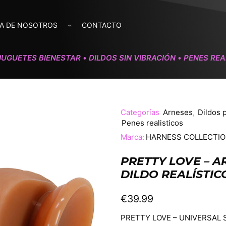
A DE NOSOTROS
CONTACTO
JUGUETES BIENESTAR
DILDOS SIN VIBRACIÓN
PENES REA
•
•
Categorías
Arneses
,
Dildos 
Penes realisticos
Marca:
HARNESS COLLECTI
PRETTY LOVE – 
DILDO REALÍSTIC
€
39.99
PRETTY LOVE – UNIVERSAL 