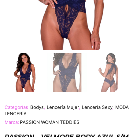
Categorías
Bodys
,
Lencería Mujer
,
Lencería Sexy
,
MODA
LENCERÍA
Marca:
PASSION WOMAN TEDDIES
PASSION – VELMORE BODY AZUL S/M