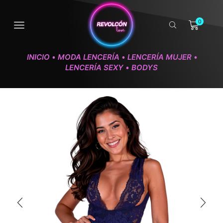
0
INICIO
MODA LENCERÍA
LENCERÍA MUJER
•
•
•
LENCERÍA SEXY
BODYS
•