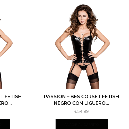
T FETISH
PASSION – BES CORSET FETISH
RO...
NEGRO CON LIGUERO...
€
54.99
O
AÑADIR AL CARRITO