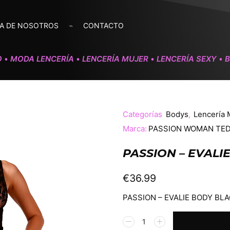
A DE NOSOTROS
CONTACTO
O
MODA LENCERÍA
LENCERÍA MUJER
LENCERÍA SEXY
•
•
•
•
Categorías
Bodys
,
Lencería 
Marca:
PASSION WOMAN TED
PASSION – EVALI
€
36.99
PASSION – EVALIE BODY BLA
Alternative: