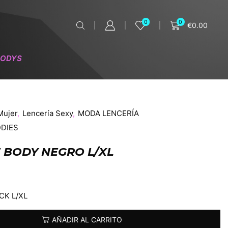
0
0
€
0.00
BODYS
Mujer
,
Lencería Sexy
,
MODA LENCERÍA
DIES
E BODY NEGRO L/XL
CK L/XL
AÑADIR AL CARRITO