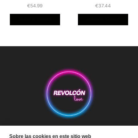
€
54.99
€
37.44
AÑADIR AL CARRITO
AÑADIR AL CARRITO
Aviso Legal
Condiciones de Compra
Condiciones de Envío
Sobre las cookies en este sitio web