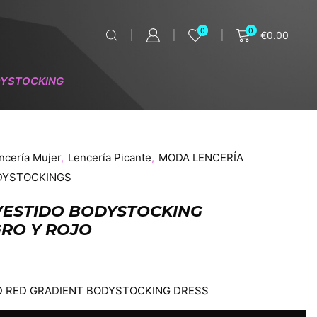
0
0
€
0.00
YSTOCKING
ncería Mujer
,
Lencería Picante
,
MODA LENCERÍA
DYSTOCKINGS
 VESTIDO BODYSTOCKING
RO Y ROJO
ND RED GRADIENT BODYSTOCKING DRESS