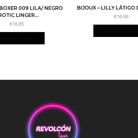
BIJOUX – LILLY LÁTIGO
 BOXER 009 LILA/ NEGRO
ROTIC LINGER...
€
16.99
€
16.95
AÑADIR AL CARRIT
AÑADIR AL CARRITO