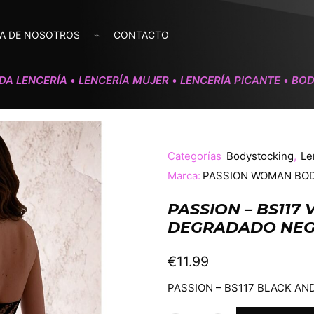
A DE NOSOTROS
CONTACTO
DA LENCERÍA
LENCERÍA MUJER
LENCERÍA PICANTE
BOD
•
•
•
Categorías
Bodystocking
,
Le
Marca:
PASSION WOMAN BO
PASSION – BS117
DEGRADADO NEG
€
11.99
PASSION – BS117 BLACK A