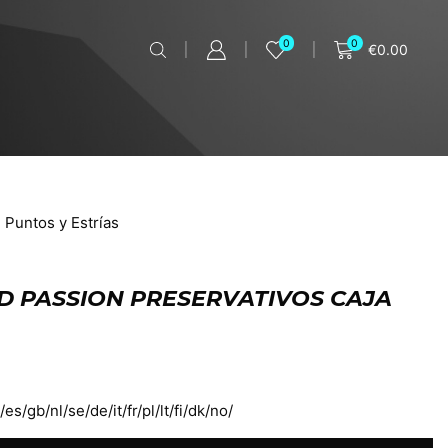
0
0
€
0.00
,
Puntos y Estrías
ED PASSION PRESERVATIVOS CAJA
gb/nl/se/de/it/fr/pl/lt/fi/dk/no/