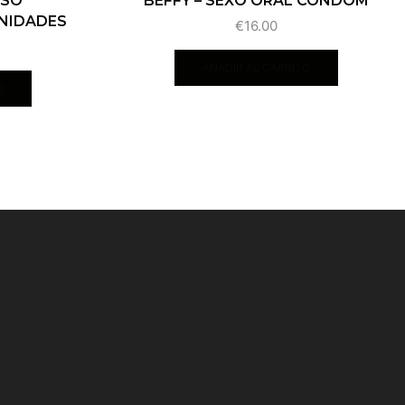
NSO
BEFFY – SEXO ORAL CONDOM
UNIDADES
€
16.00
AÑADIR AL CARRITO
O