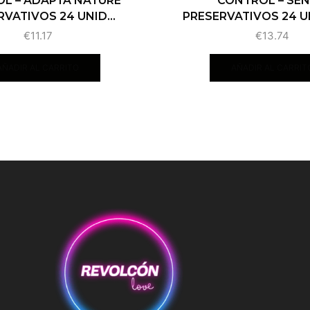
L – ADAPTA NATURE
CONTROL – SE
VATIVOS 24 UNID...
PRESERVATIVOS 24 
€
11.17
€
13.74
AÑADIR AL CARRITO
AÑADIR AL CARRIT