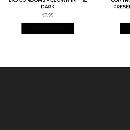
EXS CONDOMS – GLOWN IN THE
CONTRO
DARK
PRESER
€
7.95
AÑADIR AL CARRITO