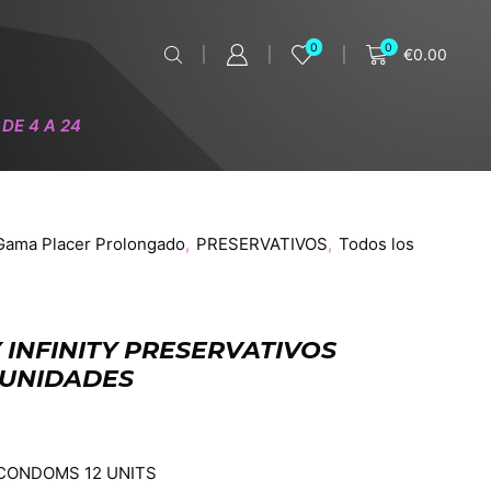
0
0
€
0.00
DE 4 A 24
Gama Placer Prolongado
,
PRESERVATIVOS
,
Todos los
 INFINITY PRESERVATIVOS
 UNIDADES
 CONDOMS 12 UNITS