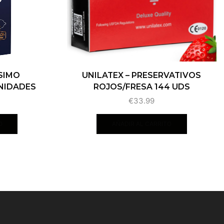
SIMO
UNILATEX – PRESERVATIVOS
UNIDADES
ROJOS/FRESA 144 UDS
€
33.99
O
AÑADIR AL CARRITO