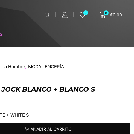
0
0
€
0.00
S
eria Hombre
,
MODA LENCERÍA
 JOCK BLANCO + BLANCO S
TE + WHITE S
AÑADIR AL CARRITO