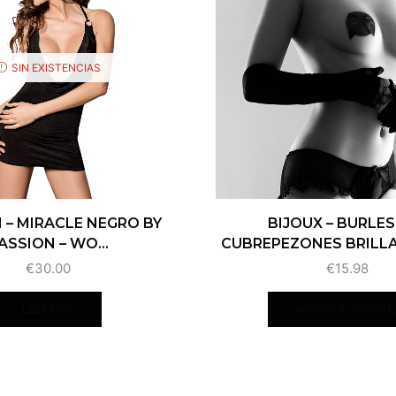
SIN EXISTENCIAS
 – MIRACLE NEGRO BY
BIJOUX – BURLE
ASSION – WO...
CUBREPEZONES BRILLAN
€
30.00
€
15.98
LEER MÁS
AÑADIR AL CARRIT