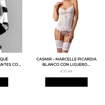
SQUE
CASMIR – MARCELLE PICARDIA
TES CO...
BLANCO CON LIGUERO...
€
37.44
O
AÑADIR AL CARRITO