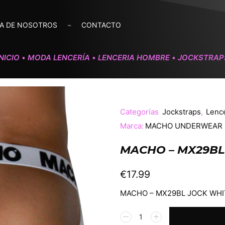
A DE NOSOTROS
CONTACTO
INICIO
MODA LENCERÍA
LENCERIA HOMBRE
JOCKSTRAP
•
•
•
Categorías
Jockstraps
,
Lenc
Marca:
MACHO UNDERWEAR
MACHO – MX29BL
€
17.99
MACHO – MX29BL JOCK WHI
Alternative: