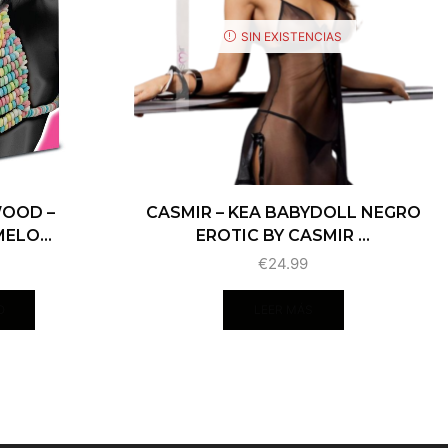
SIN EXISTENCIAS
WOOD –
CASMIR – KEA BABYDOLL NEGRO
ELO...
EROTIC BY CASMIR ...
€
24.99
O
LEER MÁS