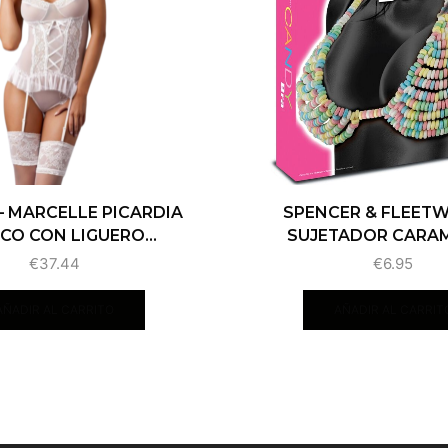
– MARCELLE PICARDIA
SPENCER & FLEET
CO CON LIGUERO...
SUJETADOR CARAM
€
37.44
€
6.95
AÑADIR AL CARRITO
AÑADIR AL CARRIT