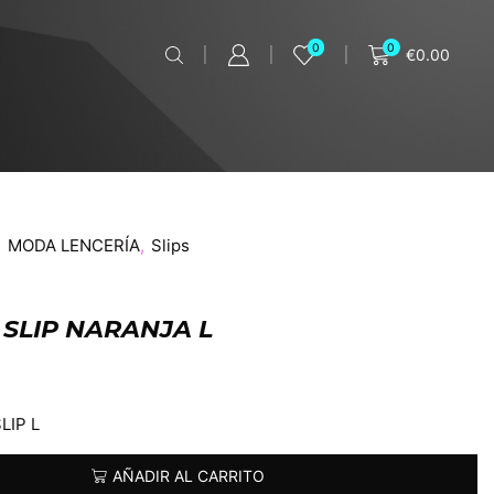
0
0
€
0.00
,
MODA LENCERÍA
,
Slips
SLIP NARANJA L
LIP L
AÑADIR AL CARRITO