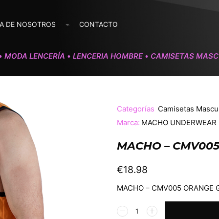
A DE NOSOTROS
CONTACTO
MODA LENCERÍA
LENCERIA HOMBRE
CAMISETAS MASC
•
•
•
Categorías
Camisetas Mascu
Marca:
MACHO UNDERWEAR
MACHO – CMV005
€
18.98
MACHO – CMV005 ORANGE G
Alternative: