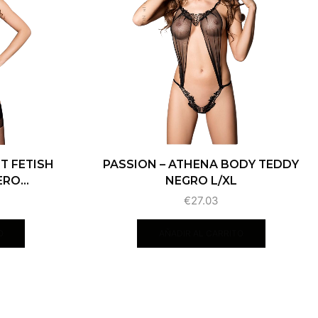
T FETISH
PASSION – ATHENA BODY TEDDY
RO...
NEGRO L/XL
€
27.03
O
AÑADIR AL CARRITO