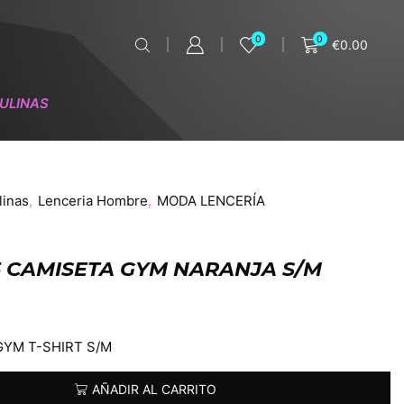
0
0
€
0.00
ULINAS
linas
,
Lenceria Hombre
,
MODA LENCERÍA
 CAMISETA GYM NARANJA S/M
YM T-SHIRT S/M
AÑADIR AL CARRITO