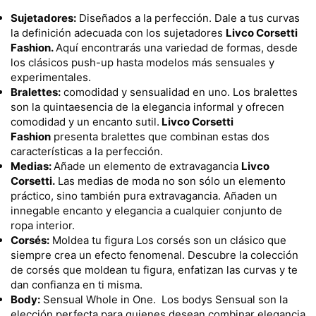
Sujetadores:
Diseñados a la perfección. Dale a tus curvas
la definición adecuada con los sujetadores
Livco Corsetti
Fashion.
Aquí encontrarás una variedad de formas, desde
los clásicos push-up hasta modelos más sensuales y
experimentales.
Bralettes:
comodidad y sensualidad en uno. Los bralettes
son la quintaesencia de la elegancia informal y ofrecen
comodidad y un encanto sutil.
Livco Corsetti
Fashion
presenta bralettes que combinan estas dos
características a la perfección.
Medias:
Añade un elemento de extravagancia
Livco
Corsetti.
Las medias de moda no son sólo un elemento
práctico, sino también pura extravagancia. Añaden un
innegable encanto y elegancia a cualquier conjunto de
ropa interior.
Corsés:
Moldea tu figura Los corsés son un clásico que
siempre crea un efecto fenomenal. Descubre la colección
de corsés que moldean tu figura, enfatizan las curvas y te
dan confianza en ti misma.
Body:
Sensual Whole in One. Los bodys Sensual son la
elección perfecta para quienes desean combinar elegancia