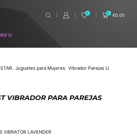
0
0
€
0.00
JAS U
ESTAR
,
Juguetes para Mujeres
,
Vibrador Parejas U
,
IST VIBRADOR PARA PAREJAS
ES VIBRATOR LAVENDER