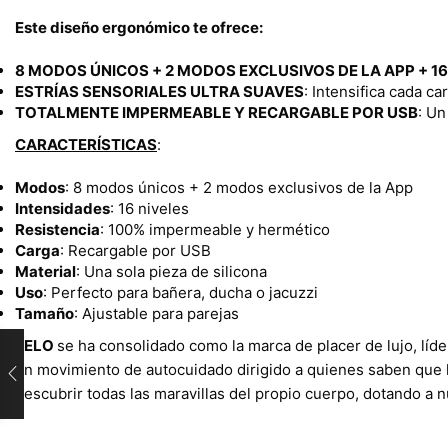
Este diseño ergonómico te ofrece:
8 MODOS ÚNICOS + 2 MODOS EXCLUSIVOS DE LA APP + 1
ESTRÍAS SENSORIALES ULTRA SUAVES
: Intensifica cada 
TOTALMENTE IMPERMEABLE Y RECARGABLE POR USB
: Un
CARACTERÍSTICAS
:
Modos
: 8 modos únicos + 2 modos exclusivos de la App
Intensidades
: 16 niveles
Resistencia
: 100% impermeable y hermético
Carga
: Recargable por USB
Material
: Una sola pieza de silicona
Uso
: Perfecto para bañera, ducha o jacuzzi
Tamaño
: Ajustable para parejas
LELO
se ha consolidado como la marca de placer de lujo, líd
un movimiento de autocuidado dirigido a quienes saben que la
descubrir todas las maravillas del propio cuerpo, dotando a n