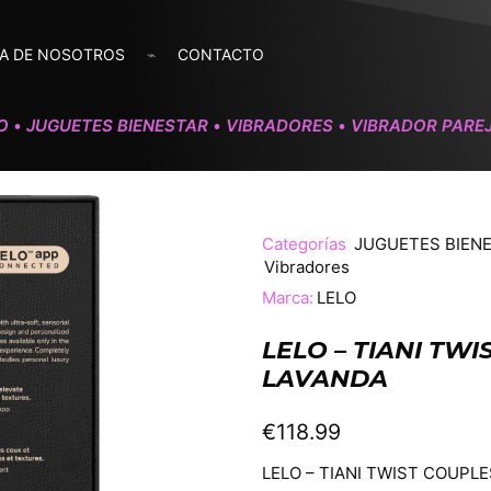
A DE NOSOTROS
CONTACTO
IO
JUGUETES BIENESTAR
VIBRADORES
VIBRADOR PARE
•
•
•
Categorías
JUGUETES BIEN
Vibradores
Marca:
LELO
LELO – TIANI TW
LAVANDA
€
118.99
LELO – TIANI TWIST COUPL