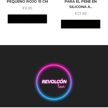
PARA EL PENE EN
PEQUEÑO ROJO 15 CM
SILICONA A...
€
9.95
€
13.99
AÑADIR AL CARRITO
AÑADIR AL CARRITO