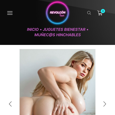
0
INICIO
JUGUETES BIENESTAR
•
•
MUÑEC@S HINCHABLES