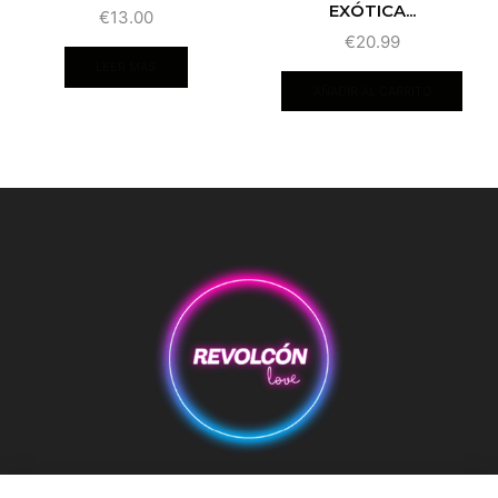
EXÓTICA...
€
13.00
€
20.99
LEER MÁS
AÑADIR AL CARRITO