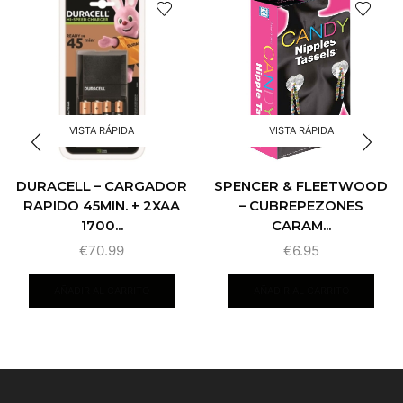
VISTA RÁPIDA
VISTA RÁPIDA
DURACELL – CARGADOR
SPENCER & FLEETWOOD
RAPIDO 45MIN. + 2XAA
– CUBREPEZONES
1700...
CARAM...
€
70.99
€
6.95
AÑADIR AL CARRITO
AÑADIR AL CARRITO