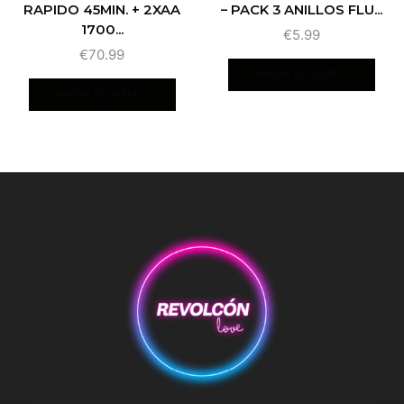
RAPIDO 45MIN. + 2XAA
– PACK 3 ANILLOS FLU...
1700...
€
5.99
€
70.99
AÑADIR AL CARRITO
AÑADIR AL CARRITO