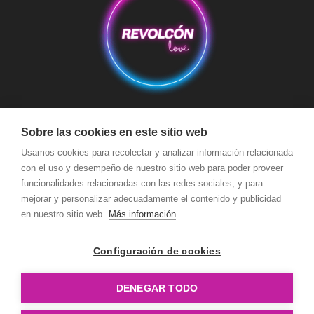
Aviso Legal
Condiciones de Compra
Condiciones de Envío
Sobre las cookies en este sitio web
Usamos cookies para recolectar y analizar información relacionada
Política de devoluciones y reembolsos
Política de Cookies
con el uso y desempeño de nuestro sitio web para poder proveer
Política de Privacidad
Términos y Condiciones de Uso
funcionalidades relacionadas con las redes sociales, y para
Seguridad y Protección a Compradores y Pago Seguro
mejorar y personalizar adecuadamente el contenido y publicidad
en nuestro sitio web.
Más información
Configuración de cookies
DENEGAR TODO
Copyright © Revolcón Love