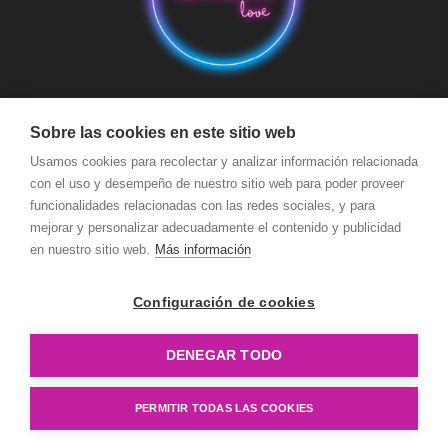
Aviso Legal
Condiciones de Compra
Condiciones de Envío
Sobre las cookies en este sitio web
Política de devoluciones y reembolsos
Política de Cookies
Usamos cookies para recolectar y analizar información relacionada
con el uso y desempeño de nuestro sitio web para poder proveer
Política de Privacidad
Términos y Condiciones de Uso
funcionalidades relacionadas con las redes sociales, y para
Seguridad y Protección a Compradores y Pago Seguro
mejorar y personalizar adecuadamente el contenido y publicidad
en nuestro sitio web.
Más información
Configuración de cookies
DENEGAR TODO
Copyright © Revolcón Love
PERMITIR TODAS LAS COOKIES