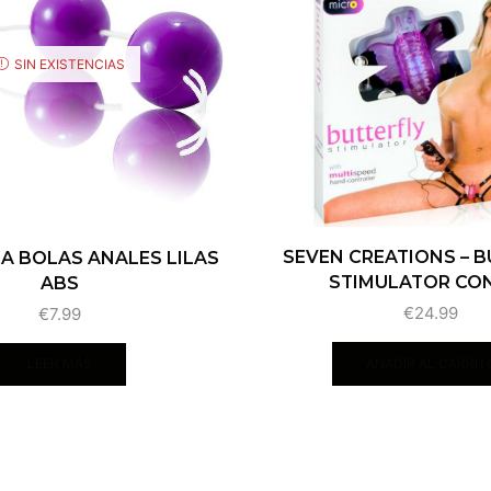
SIN EXISTENCIAS
SEVEN CREATIONS – 
IRA BOLAS ANALES LILAS
STIMULATOR CON 
ABS
€
24.99
€
7.99
AÑADIR AL CARRIT
LEER MÁS