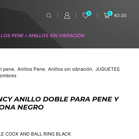
0
0
€
0.00
LLOS PENE
ANILLOS SIN VIBRACIÓN
•
el pene
,
Anillos Pene
,
Anillos sin vibración
,
JUGUETES
Hombres
NCY ANILLO DOBLE PARA PENE Y
ICONA NEGRO
LE COCK AND BALL RING BLACK