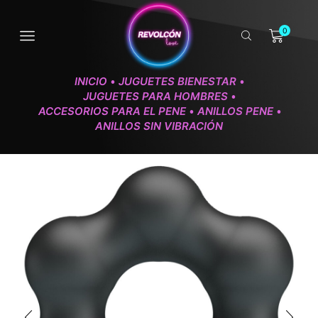
0
INICIO
JUGUETES BIENESTAR
•
•
JUGUETES PARA HOMBRES
•
ACCESORIOS PARA EL PENE
ANILLOS PENE
•
•
ANILLOS SIN VIBRACIÓN