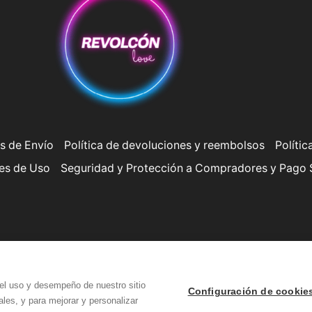
s de Envío
Política de devoluciones y reembolsos
Polític
es de Uso
Seguridad y Protección a Compradores y Pago
Copyright © Revolcón Love
el uso y desempeño de nuestro sitio
Configuración de cookie
les, y para mejorar y personalizar