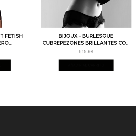
T FETISH
BIJOUX – BURLESQUE
RO...
CUBREPEZONES BRILLANTES CO...
€
15.98
O
AÑADIR AL CARRITO