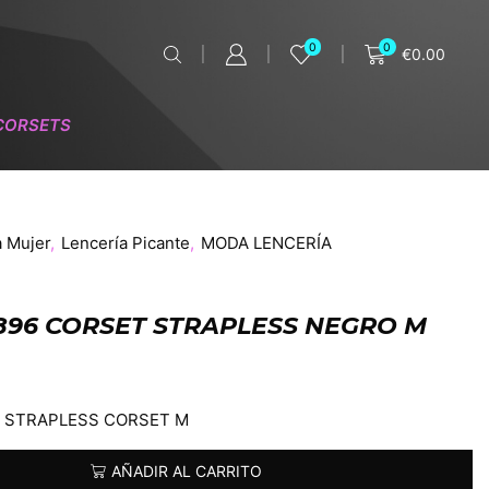
0
0
€
0.00
CORSETS
a Mujer
,
Lencería Picante
,
MODA LENCERÍA
4896 CORSET STRAPLESS NEGRO M
K STRAPLESS CORSET M
AÑADIR AL CARRITO