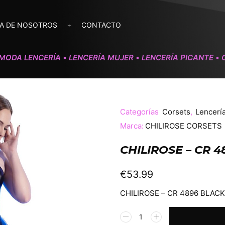
A DE NOSOTROS
CONTACTO
MODA LENCERÍA
LENCERÍA MUJER
LENCERÍA PICANTE
•
•
•
Categorías
Corsets
,
Lencerí
Marca:
CHILIROSE CORSETS
CHILIROSE – CR 
€
53.99
CHILIROSE – CR 4896 BLAC
Alternative: