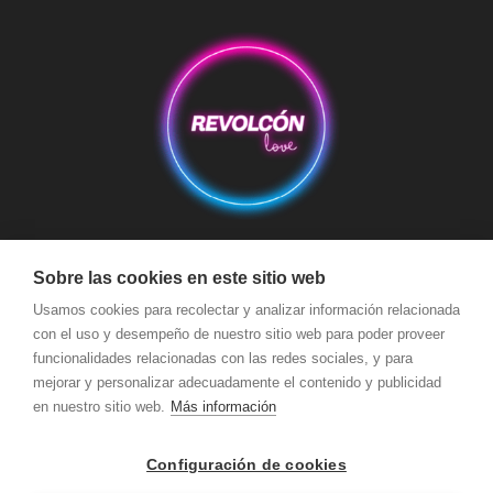
Aviso Legal
Condiciones de Compra
Condiciones de Envío
Sobre las cookies en este sitio web
Usamos cookies para recolectar y analizar información relacionada
Política de devoluciones y reembolsos
Política de Cookies
con el uso y desempeño de nuestro sitio web para poder proveer
Política de Privacidad
Términos y Condiciones de Uso
funcionalidades relacionadas con las redes sociales, y para
Seguridad y Protección a Compradores y Pago Seguro
mejorar y personalizar adecuadamente el contenido y publicidad
en nuestro sitio web.
Más información
Configuración de cookies