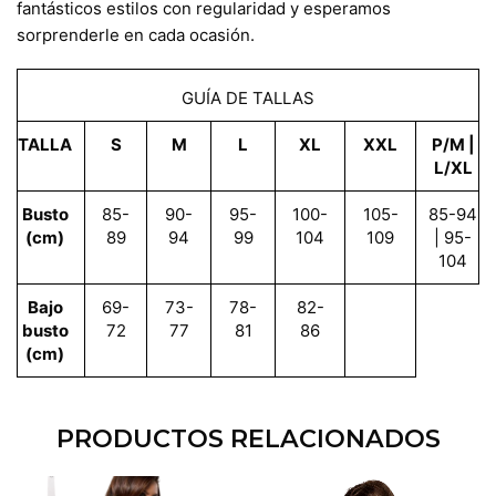
fantásticos estilos con regularidad y esperamos
sorprenderle en cada ocasión.
GUÍA DE TALLAS
TALLA
S
M
L
XL
XXL
P/M |
L/XL
Busto
85-
90-
95-
100-
105-
85-94
(cm)
89
94
99
104
109
| 95-
104
Bajo
69-
73-
78-
82-
busto
72
77
81
86
(cm)
PRODUCTOS RELACIONADOS