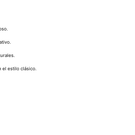
oso.
ativo.
turales.
l estilo clásico.