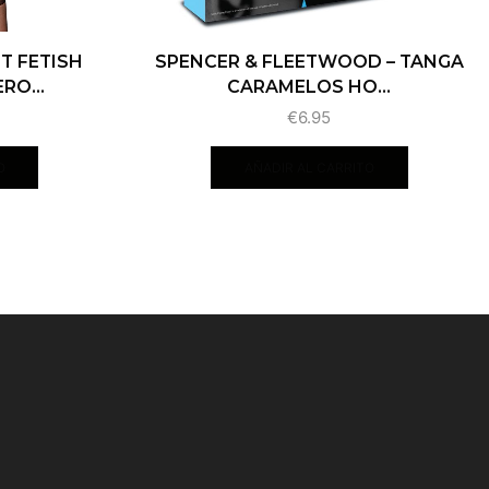
T FETISH
SPENCER & FLEETWOOD – TANGA
RO...
CARAMELOS HO...
€
6.95
O
AÑADIR AL CARRITO