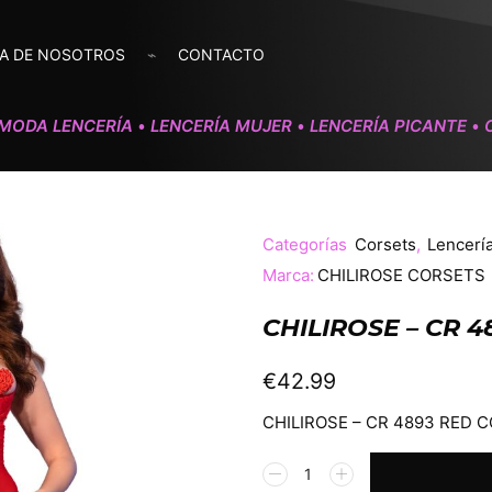
A DE NOSOTROS
CONTACTO
MODA LENCERÍA
LENCERÍA MUJER
LENCERÍA PICANTE
•
•
•
Categorías
Corsets
,
Lencerí
Marca:
CHILIROSE CORSETS
CHILIROSE – CR 4
€
42.99
CHILIROSE – CR 4893 RED 
Alternative: