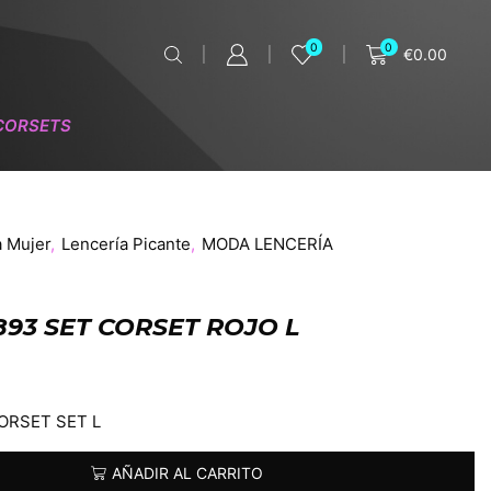
0
0
€
0.00
CORSETS
a Mujer
,
Lencería Picante
,
MODA LENCERÍA
893 SET CORSET ROJO L
CORSET SET L
AÑADIR AL CARRITO