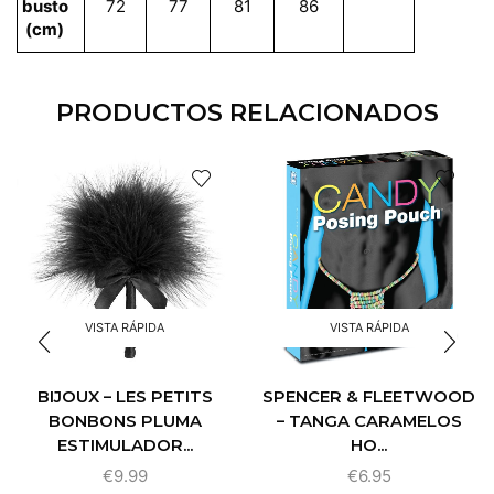
busto
72
77
81
86
(cm)
PRODUCTOS RELACIONADOS
VISTA RÁPIDA
VISTA RÁPIDA
BIJOUX – LES PETITS
SPENCER & FLEETWOOD
BONBONS PLUMA
– TANGA CARAMELOS
ESTIMULADOR...
HO...
€
9.99
€
6.95