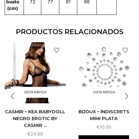
busto
72
77
81
86
(cm)
PRODUCTOS RELACIONADOS
VISTA RÁPIDA
VISTA RÁPIDA
CASMIR – KEA BABYDOLL
BIJOUX – INDISCRETS
NEGRO EROTIC BY
MIMI PLATA
CASMIR ...
€
10.95
€
24.99