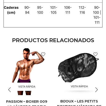
Caderas
90-
95-
101-
106-
112-
90-
(cm)
94
100
105
111
116
100 |
101-
111
PRODUCTOS RELACIONADOS
VISTA RÁPIDA
VISTA RÁPIDA
BIJOUX – LES PETITS
PASSION – BOXER 009