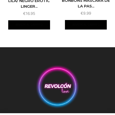
BONBONS MÁSCARA DE
LILA/ NEGRO EROTIC
LA PAS...
LINGER...
€
9.99
€
16.95
AÑADIR AL CARRITO
AÑADIR AL CARRITO