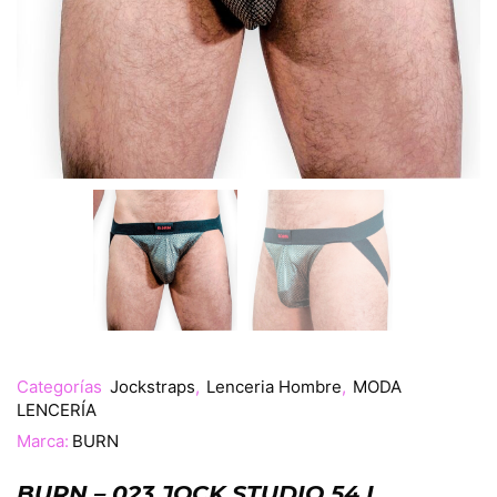
Categorías
Jockstraps
,
Lenceria Hombre
,
MODA
LENCERÍA
Marca:
BURN
BURN – 023 JOCK STUDIO 54 L