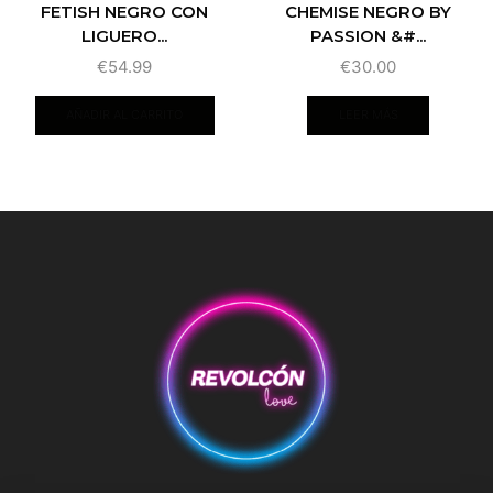
FETISH NEGRO CON
CHEMISE NEGRO BY
LIGUERO...
PASSION &#...
€
54.99
€
30.00
AÑADIR AL CARRITO
LEER MÁS