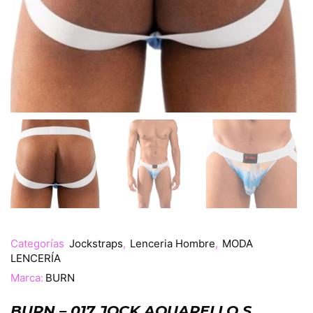
Categorías
Jockstraps
,
Lenceria Hombre
,
MODA
LENCERÍA
Marca:
BURN
BURN – 017 JOCK AQUARELLO S