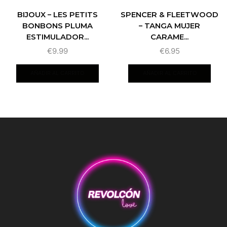
BIJOUX – LES PETITS
SPENCER & FLEETWOOD
BONBONS PLUMA
– TANGA MUJER
ESTIMULADOR...
CARAME...
€
9.99
€
6.95
AÑADIR AL CARRITO
AÑADIR AL CARRITO