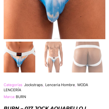
Categorías
Jockstraps
,
Lenceria Hombre
,
MODA
LENCERÍA
Marca:
BURN
BURN – 017 JOCK AQUARELLO L