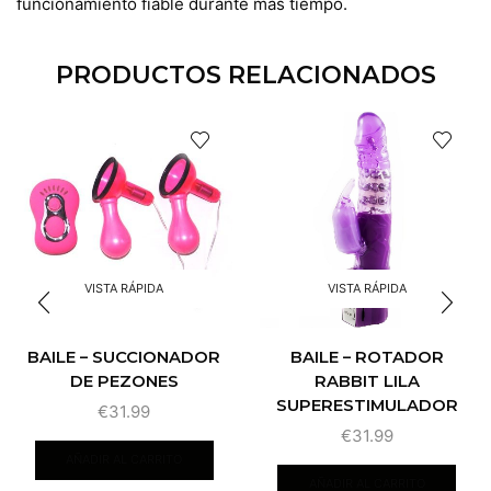
funcionamiento fiable durante más tiempo.
PRODUCTOS RELACIONADOS
VISTA RÁPIDA
VISTA RÁPIDA
BAILE – SUCCIONADOR
BAILE – ROTADOR
DE PEZONES
RABBIT LILA
SUPERESTIMULADOR
€
31.99
€
31.99
AÑADIR AL CARRITO
AÑADIR AL CARRITO