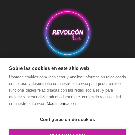
Sobre las cookies en este sitio web
Aviso Legal
Condiciones de Compra
Condiciones de Envío
Usamos cookies para recolectar y analizar información relacionada
Política de devoluciones y reembolsos
Política de Cookies
con el uso y desempeño de nuestro sitio web para poder proveer
funcionalidades relacionadas con las redes sociales, y para
Política de Privacidad
Términos y Condiciones de Uso
mejorar y personalizar adecuadamente el contenido y publicidad
Seguridad y Protección a Compradores y Pago Seguro
en nuestro sitio web.
Más información
Configuración de cookies